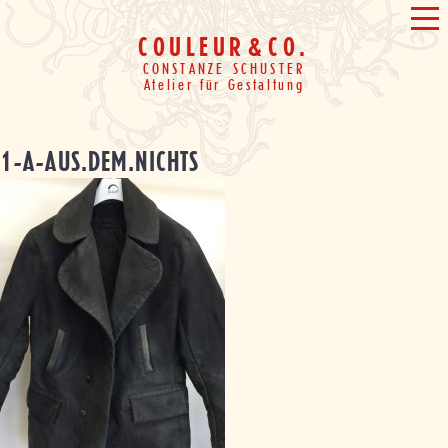
Weiter
&
ME
zum
COULEUR
&
CO.
Inhalt
CONSTANZE SCHUSTER
Atelier für Gestaltung
1-A-AUS.DEM.NICHTS