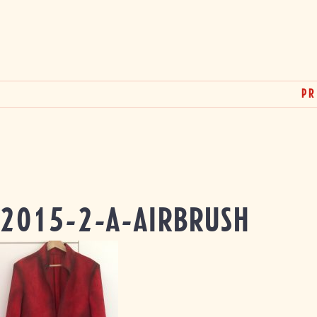
Weiter
zum
Inhalt
&
PR
2015-2-A-AIRBRUSH