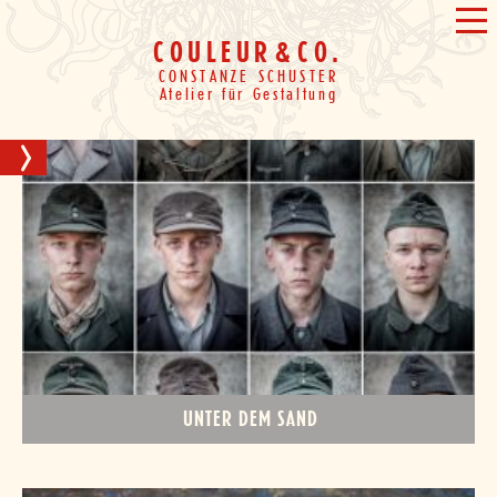
Weiter
&
ME
zum
COULEUR
&
CO.
Inhalt
CONSTANZE SCHUSTER
Atelier für Gestaltung
NAVIGATION
UNTER DEM SAND