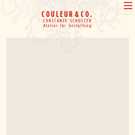
Weiter
&
ME
zum
COULEUR
&
CO.
Inhalt
CONSTANZE SCHUSTER
Atelier für Gestaltung